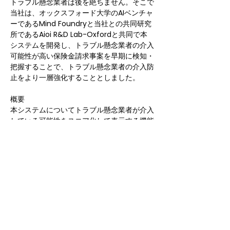
トラブル懸念業者は後を絶ちません。そこで
当社は、オックスフォード大学のAIベンチャ
ーであるMind Foundryと当社との共同研究
所であるAioi R&D Lab-Oxfordと共同で本
システムを開発し、トラブル懸念業者の介入
可能性が高い保険金請求事案を早期に検知・
把握することで、トラブル懸念業者の介入防
止をより一層強化することとしました。
概要
本システムについてトラブル懸念業者が介入
している可能性をスコア化して表示する機能
を設けるとともに、スコアの算出根拠も表示
することで、AI判定の透明性を確保します。
あいおいニッセイ同和損保のプレスリリース
は
こちら