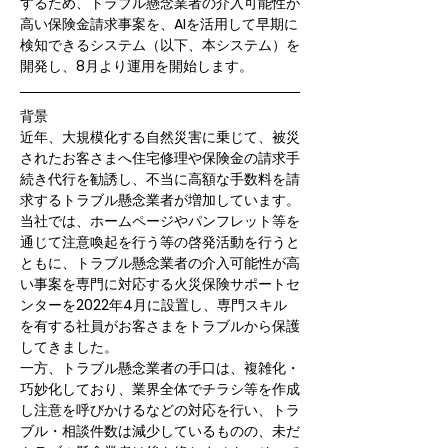
するため、トラブル懸念業者の介入可能性が
高い保険金請求事案を、AIを活用して早期に
検知できるシステム（以下、本システム）を
開発し、8月より運用を開始します。
背景
近年、大規模化する自然災害に乗じて、被災
されたお客さまへ住宅修理や保険金の請求手
続き代行を勧誘し、不当に高額な手数料を請
求するトラブル懸念業者が増加しています。
当社では、ホームページやパンフレット等を
通じて注意喚起を行う等の啓発活動を行うと
ともに、トラブル懸念業者の介入可能性が高
い事案を専門に対応する火災保険サポートセ
ンターを2022年4月に設置し、専門スキル
を有する社員がお客さまをトラブルから保護
してきました。
一方、トラブル懸念業者の手口は、複雑化・
巧妙化しており、業界全体でチラシ等を作成
し注意を呼びかけるなどの対応を行い、トラ
ブル・相談件数は減少しているものの、未だ