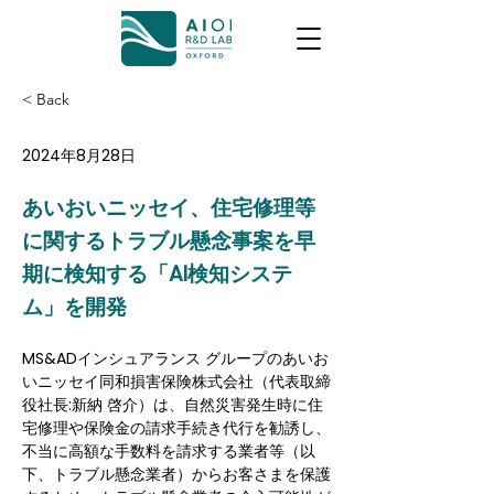
< Back
2024年8月28日
あいおいニッセイ、住宅修理等
に関するトラブル懸念事案を早
期に検知する「AI検知システ
ム」を開発
MS&ADインシュアランス グループのあいお
いニッセイ同和損害保険株式会社（代表取締
役社長:新納 啓介）は、自然災害発生時に住
宅修理や保険金の請求手続き代行を勧誘し、
不当に高額な手数料を請求する業者等（以
下、トラブル懸念業者）からお客さまを保護