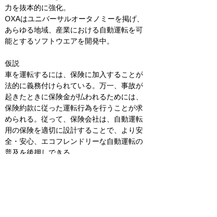
力を抜本的に強化。
OXAはユニバーサルオータノミーを掲げ、
あらゆる地域、産業における自動運転を可
能とするソフトウエアを開発中。
仮説
車を運転するには、保険に加入することが
法的に義務付けられている。万一、事故が
起きたときに保険金が払われるためには、
保険約款に従った運転行為を行うことが求
められる。従って、保険会社は、自動運転
用の保険を適切に設計することで、より安
全・安心、エコフレンドリーな自動運転の
普及を後押しできる。
OXAの自動運転ノウハウ、あいおいニッセ
イ同和損保のテレマティクス保険ノウハ
ウ、AIOI R&D LAB-OXFORD及びそのR&D
パートナーのAI等技術を掛け合わせれば、
あらゆる地域、産業において使われる画期